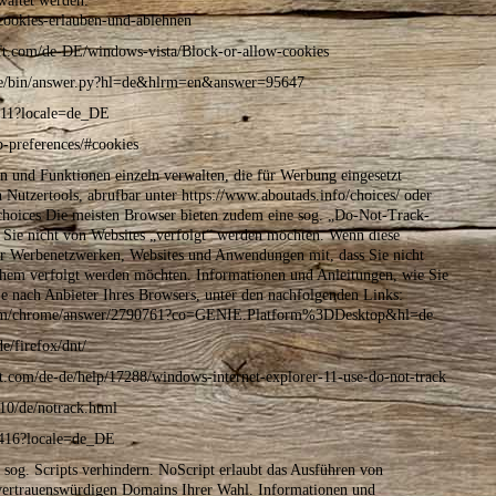
waltet werden.
/cookies-erlauben-und-ablehnen
oft.com/de-DE/windows-vista/Block-or-allow-cookies
ome/bin/answer.py?hl=de&hlrm=en&answer=95647
1411?locale=de_DE
b-preferences/#cookies
n und Funktionen einzeln verwalten, die für Werbung eingesetzt
Nutzertools, abrufbar unter https://www.aboutads.info/choices/ oder
choices Die meisten Browser bieten zudem eine sog. „Do-Not-Track-
s Sie nicht von Websites „verfolgt“ werden möchten. Wenn diese
owser Werbenetzwerken, Websites und Anwendungen mit, dass Sie nicht
hem verfolgt werden möchten. Informationen und Anleitungen, wie Sie
je nach Anbieter Ihres Browsers, unter den nachfolgenden Links:
.com/chrome/answer/2790761?co=GENIE.Platform%3DDesktop&hl=de
e/firefox/dnt/
oft.com/de-de/help/17288/windows-internet-explorer-11-use-do-not-track
10/de/notrack.html
21416?locale=de_DE
sog. Scripts verhindern. NoScript erlaubt das Ausführen von
i vertrauenswürdigen Domains Ihrer Wahl. Informationen und