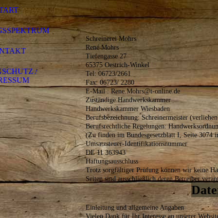
TART
GSSPEKTRUM
Schreinerei Mohrs
René Mohrs
NTAKT
Tiefengasse 27
65375 Oestrich-Winkel
SCHUTZ /
Tel: 06723/2661
RESSUM
Fax: 06723/ 2280
E-Mail : Rene.Mohrs@t-online.de
Zuständige Handwerkskammer
Handwerkskammer Wiesbaden
Berufsbezeichnung: Schreinermeister (verliehen
Berufsrechtliche Regelungen: Handwerksordnu
(Zu finden im Bundesgesetzblatt I, Seite 3074
Umsatzsteuer-Identifikationsnummer
DE 11 363943
Haftungsausschluss
Trotz sorgfältiger Prüfung können wir keine Ha
Seiten sind ausschließlich deren Betreiber veran
Date
Einleitung und allgemeine Angaben
Vielen Dank für Ihr Interesse an unserer Websit