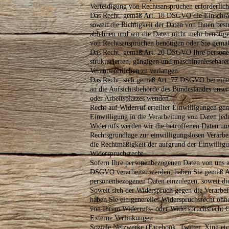
Verteidigung von Rechtsansprüchen erforderlich 
Das Recht, gemäß Art. 18 DSGVO die Einschrän
soweit die Richtigkeit der Daten von Ihnen best
ablehnen und wir die Daten nicht mehr benötig
von Rechtsansprüchen benötigen oder Sie gemä
Das Recht, gemäß Art. 20 DSGVO Ihre personenb
strukturierten, gängigen und maschinenlesebare
Verantwortlichen zu verlangen.
Das Recht, sich gemäß Art. 77 DSGVO bei einer
an die Aufsichtsbehörde des Bundeslandes unsere
oder Arbeitsplatzes wenden.
Recht auf Widerruf erteilter Einwilligungen ge
Einwilligung in die Verarbeitung von Daten jed
Widerrufs werden wir die betroffenen Daten unve
Rechtsgrundlage zur einwilligungslosen Verarb
die Rechtmäßigkeit der aufgrund der Einwilligu
Widerspruchsrecht
Sofern Ihre personenbezogenen Daten von uns au
DSGVO verarbeitet werden, haben Sie gemäß Ar
personenbezogenen Daten einzulegen, soweit dies
Soweit sich der Widerspruch gegen die Verarb
haben Sie ein generelles Widerspruchsrecht ohn
von Ihrem Widerrufs- oder Widerspruchsrecht 
Externe Verlinkungen
Soziale Netzwerke (Facebook, Twitter, Xing etc.