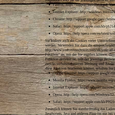
folgenden Links für die jeweiligen Browser ver
Firefox: https://support.mozilla.org/de/kb
Internet Explorer: http://windows.micros
Chrome: http://support.google.com/chr
Safari: https://support.apple.com/kb/ph2
Opera: https://help.opera.com/en/latest/we
Sie können auch die Cookies vieler Unternehme
werden. Verwenden Sie dazu die entsprechenden 
http://www.youronlinechoices.com/uk/your-ad-
Funktion“ an, mit der Sie angeben können, das
Funktion aktiviert ist, teilt der jeweilige Br
zwecks verhaltensbasierter Werbung und Ähnlic
diese Funktion bearbeiten können, erhalten Sie 
Google Chrome: https://support.google
Mozilla Firefox: https://www.mozilla.org/d
Internet Explorer: https://support.micros
Opera: http://help.opera.com/Windows/12.
Safari: https://support.apple.com/kb/PH
Zusätzlich können Sie standardmäßig das Laden 
JavaScripts, Java und anderen Plug-ins nur be