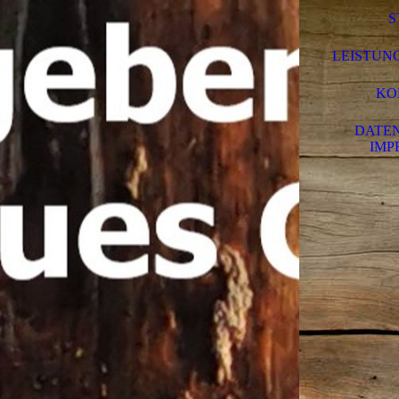
S
LEISTUN
KO
DATEN
IMP