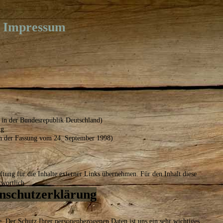
Impressum
 in der Bundesrepublik Deutschland)
ng
 in der Fassung vom 24. September 1998)
ftung für die Inhalte externer Links übernehmen. Für den Inhalt diese
twortlich
nschutz­erklärung
e. Der Schutz Ihrer personenbezogenen Daten ist uns ein sehr wichtiges