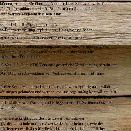
können, erhalten Sie über den Anbieter Ihres Browsers (z. B. für
g/de/firefox/addon/noscript/). Bitte beachten Sie, dass bei der
eser Website eingeschränkt sein kann.
 an Dritte findet nicht statt, außer
en Datenverarbeitung explizit darauf hingewiesen haben.
Art. 6 Abs. 1 S. 1 lit. a DSGVO dazu erteilt haben,
it. f DSGVO zur Geltendmachung, Ausübung oder Verteidigung von
n Grund zur Annahme besteht, dass Sie ein überwiegendes
ergabe Ihrer Daten haben,
. 6 Abs. 1 S. 1 lit. c DSGVO eine gesetzliche Verpflichtung besteht und
b DSGVO für die Abwicklung von Vertragsverhältnissen mit Ihnen
serer Services externe Dienstleister, die wir sorgfältig ausgewählt und
re Weisungen gebunden und werden von uns regelmäßig kontrolliert. Mit
beitungsverträge gem. Art. 28 DSGVO geschlossen haben. Diese sind
 von E-Mails sowie Wartung und Pflege unserer IT-Systemen usw. Die
e weitergeben.
ter Berücksichtigung des Stands der Technik, der
ngs, der Umstände und der Zwecke der Verarbeitung sowie der
nd Schwere des Risikos für die Rechte und Freiheiten natürlicher