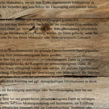
rische Maßnahmen, um ein dem Risiko angemessenes Schutzniveau zu
n der Sicherheit und zum Schutz der Übertragung vertraulicher Inhalte
n
en Daten bemisst sich an den einschlägigen gesetzlichen
ht und dem Steuerrecht). Nach Ablauf der jeweiligen Frist werden die
fern Daten zur Vertragserfüllung oder Vertragsanbahnung erforderlich
e an der Weiterspeicherung besteht, werden die Daten gelöscht, wenn Sie
d oder Sie von Ihrem Widerrufs- oder Widerspruchsrecht Gebrauch
elche Betroffenenrechte das geltende Datenschutzrecht Ihnen gegenüber
tung Ihrer personenbezogenen Daten gewährt:
 Ihre von uns verarbeiteten personenbezogenen Daten zu verlangen.
arbeitungszwecke, die Kategorie der personenbezogenen Daten, die
re Daten offengelegt wurden oder werden, die geplante Speicherdauer,
öschung, Einschränkung der Verarbeitung oder Widerspruch, das Bestehen
n, sofern diese nicht bei uns erhoben wurden, sowie über das Bestehen
chließlich Profiling und ggf. aussagekräftigen Informationen zu deren
ie Berichtigung unrichtiger oder Vervollständigung Ihrer bei uns
angen.
Ihrer bei uns gespeicherten personenbezogenen Daten zu verlangen,
 Rechts auf freie Meinungsäußerung und Information, zur Erfüllung
es öffentlichen Interesses oder zur Geltendmachung, Ausübung oder