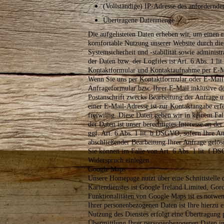
(Vollständige) IP-Adresse des anfordernde
Übertragene Datenmenge
Die aufgelisteten Daten erheben wir, um einen 
komfortable Nutzung unserer Website durch die
Systemsicherheit und -stabilität sowie adminis
der Daten bzw. der Logfiles ist Art. 6 Abs. 1 l
Kontaktformular und Kontaktaufnahme per E-M
Wenn Sie uns per Kontaktformular oder E-Mai
Anfrageformular bzw. Ihrer E-Mail inklusive 
Postanschrift zwecks Bearbeitung der Anfrage u
einer E-Mail-Adresse ist zur Kontaktangabe erf
freiwillig. Diese Daten geben wir in keinem Fal
der Daten ist unser berechtigtes Interesse an 
ggf. Art. 6 Abs. 1 lit. b DSGVO, sofern Ihre An
abschließender Bearbeitung Ihrer Anfrage gelös
Sie können im Falle von Art. 6 Abs. 1 lit. f D
Widerspruch einlegen.
Google Maps
Unsere Homepage nutzt über eine Schnittstelle 
Kartendienstes ist Google Ireland Limited, Gor
Funktionalitäten von Google Maps ist es notwen
Ihrer personenbezogenen Daten ist Ihre hierzu e
Nutzung des Dienstes erfolgt eine Übertragung
Übermittlung Ihrer personenbezogenen Daten in d