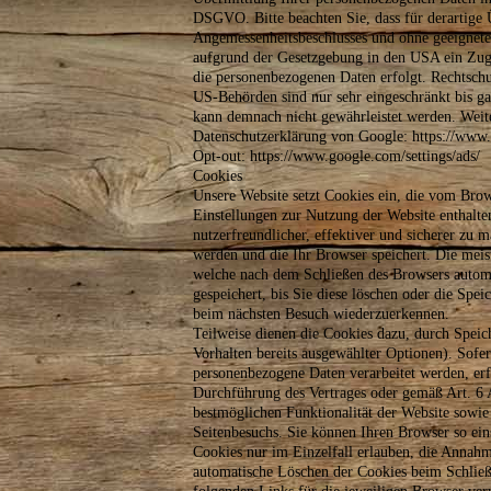
DSGVO. Bitte beachten Sie, dass für derartige
Angemessenheitsbeschlusses und ohne geeignete G
aufgrund der Gesetzgebung in den USA ein Zugr
die personenbezogenen Daten erfolgt. Rechtsc
US-Behörden sind nur sehr eingeschränkt bis 
kann demnach nicht gewährleistet werden. Weit
Datenschutzerklärung von Google: https://www.go
Opt-out: https://www.google.com/settings/ads/
Cookies
Unsere Website setzt Cookies ein, die vom Bro
Einstellungen zur Nutzung der Website enthalte
nutzerfreundlicher, effektiver und sicherer zu 
werden und die Ihr Browser speichert. Die meis
welche nach dem Schließen des Browsers automa
gespeichert, bis Sie diese löschen oder die Spe
beim nächsten Besuch wiederzuerkennen.
Teilweise dienen die Cookies dazu, durch Speic
Vorhalten bereits ausgewählter Optionen). Sofe
personenbezogene Daten verarbeitet werden, er
Durchführung des Vertrages oder gemäß Art. 6 A
bestmöglichen Funktionalität der Website sowie
Seitenbesuchs. Sie können Ihren Browser so ein
Cookies nur im Einzelfall erlauben, die Annahm
automatische Löschen der Cookies beim Schließ