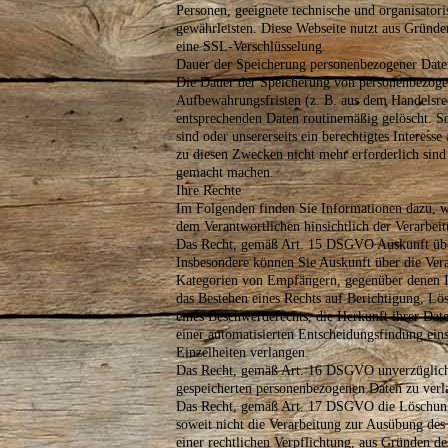
Personen, geeignete technische und organisato
gewährleisten. Diese Webseite nutzt aus Gründe
eine SSL-Verschlüsselung.
Dauer der Speicherung personenbezogener Date
Die Dauer der Speicherung von personenbezogen
Aufbewahrungsfristen (z. B. aus dem Handelsrec
entsprechenden Daten routinemäßig gelöscht. So
sind oder unsererseits ein berechtigtes Interess
zu diesen Zwecken nicht mehr erforderlich sin
gemacht machen.
Ihre Rechte
Im Folgenden finden Sie Informationen dazu, w
dem Verantwortlichen hinsichtlich der Verarbei
Das Recht, gemäß Art. 15 DSGVO Auskunft über
Insbesondere können Sie Auskunft über die Ver
Kategorien von Empfängern, gegenüber denen Ih
das Bestehen eines Rechts auf Berichtigung, L
eines Beschwerderechts, die Herkunft ihrer Date
einer automatisierten Entscheidungsfindung eins
Einzelheiten verlangen.
Das Recht, gemäß Art. 16 DSGVO unverzüglich d
gespeicherten personenbezogenen Daten zu verl
Das Recht, gemäß Art. 17 DSGVO die Löschung 
soweit nicht die Verarbeitung zur Ausübung des
einer rechtlichen Verpflichtung, aus Gründen d