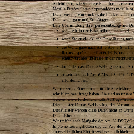
Anleitungen, wie Sie diese Funktion bearbeiten 
Mozilla Firefox unter: https://addons.mozilla.or
Deaktivierung von Cookies die Funktionalität di
Datenweitergabe und Empfänger
Eine Übermittlung Ihrer personenbezogenen Daten
wenn wir in der Beschreibung der jeweilig
wenn Sie ausdrückliche Einwilligung nach 
die Weitergabe nach Art. 6 Abs. 1 S. 1 l
Rechtsansprüchen erforderlich ist und kei
schutzwürdiges Interesse an der Nichtweit
im Falle, dass für die Weitergabe nach Art
soweit dies nach Art. 6 Abs. 1 S. 1 lit. 
erforderlich ist.
Wir nutzen darüber hinaus für die Abwicklung un
schriftlich beauftragt haben. Sie sind an unse
welchen wir erforderlichenfalls Auftragsverar
Dienstleister für das Webhosting, den Versand
Dienstleister werden diese Daten nicht an Dritt
Datensicherheit
Wir treffen nach Maßgabe des Art. 32 DSGVO un
Implementierungskosten und der Art, des Umfa
unterschiedlichen Eintrittswahrscheinlichkeit u