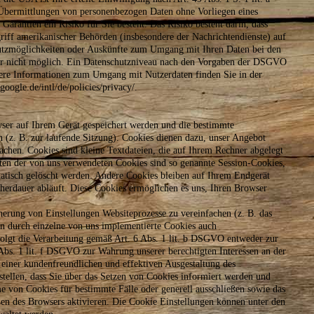
 Übermittlungen von personenbezogen Daten ohne Vorliegen eines
arantien ein Risiko für Sie besteht. Das Risiko besteht darin, dass
iff amerikanischer Behörden (insbesondere der Nachrichtendienste) auf
hutzmöglichkeiten oder Auskünfte zum Umgang mit Ihren Daten bei den
gar nicht möglich. Ein Datenschutzniveau nach den Vorgaben der DSGVO
ere Informationen zum Umgang mit Nutzerdaten finden Sie in der
ogle.de/intl/de/policies/privacy/.
wser auf Ihrem Gerät gespeichert werden und die bestimmte
n (z. B. zur laufende Sitzung). Cookies dienen dazu, unser Angebot
machen. Cookies sind kleine Textdateien, die auf Ihrem Rechner abgelegt
ten der von uns verwendeten Cookies sind so genannte Session-Cookies,
tisch gelöscht werden. Andere Cookies bleiben auf Ihrem Endgerät
icherdauer abläuft. Diese Cookies ermöglichen es uns, Ihren Browser
herung von Einstellungen Websiteprozesse zu vereinfachen (z. B. das
rn durch einzelne von uns implementierte Cookies auch
folgt die Verarbeitung gemäß Art. 6 Abs. 1 lit. b DSGVO entweder zur
bs. 1 lit. f DSGVO zur Wahrung unserer berechtigten Interessen an der
 einer kundenfreundlichen und effektiven Ausgestaltung des
stellen, dass Sie über das Setzen von Cookies informiert werden und
e von Cookies für bestimmte Fälle oder generell ausschließen sowie das
en des Browsers aktivieren. Die Cookie Einstellungen können unter den