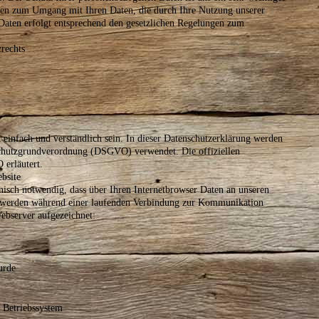
nen zum Umgang mit Ihren Daten, die durch Ihre Nutzung unserer
 Daten erfolgt entsprechend den gesetzlichen Regelungen zum
zrechts
 einfach und verständlich sein. In dieser Datenschutzerklärung werden
nschutzgrundverordnung (DSGVO) verwendet. Die offiziellen
erläutert.
bsite
hnisch notwendig, dass über Ihren Internetbrowser Daten an unseren
 werden während einer laufenden Verbindung zur Kommunikation
ebserver aufgezeichnet:
urde
 Betriebssystem