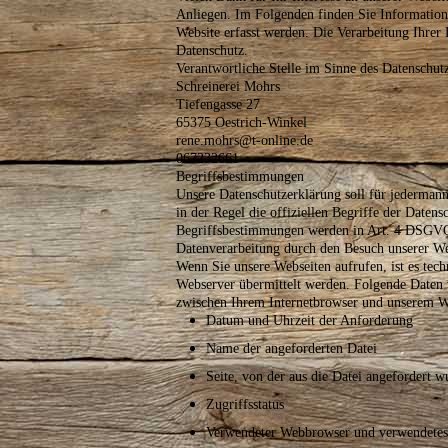
Anliegen. Im Folgenden finden Sie Informatio
Website erfasst werden. Die Verarbeitung Ihrer
Datenschutz.
Verantwortliche Stelle im Sinne des Datenschut
Schreinerei Mohrs
Tiefengasse 27
65375 Oestrich-Winkel
rene.mohrs@t-online.de
067232661
Begriffsbestimmungen
Unsere Datenschutzerklärung soll für jedermann
in der Regel die offiziellen Begriffe der Date
Begriffsbestimmungen werden in Art. 4 DSGVO 
Datenverarbeitung durch den Besuch unserer We
Wenn Sie unsere Webseiten aufrufen, ist es tec
Webserver übermittelt werden. Folgende Daten
zwischen Ihrem Internetbrowser und unserem W
Datum und Uhrzeit der Anforderung
Name der angeforderten Datei
Seite, von der aus die Datei angefordert w
Zugriffsstatus
Verwendeter Webbrowser und verwendetes