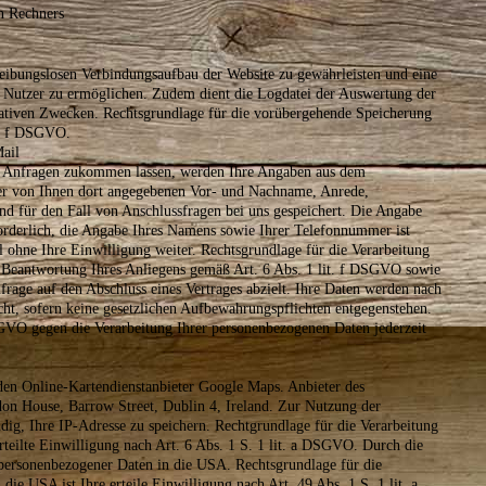
n Rechners
reibungslosen Verbindungsaufbau der Website zu gewährleisten und eine
 Nutzer zu ermöglichen. Zudem dient die Logdatei der Auswertung der
trativen Zwecken. Rechtsgrundlage für die vorübergehende Speicherung
it. f DSGVO.
ail
l Anfragen zukommen lassen, werden Ihre Angaben aus dem
der von Ihnen dort angegebenen Vor- und Nachname, Anrede,
nd für den Fall von Anschlussfragen bei uns gespeichert. Die Angabe
orderlich, die Angabe Ihres Namens sowie Ihrer Telefonnummer ist
l ohne Ihre Einwilligung weiter. Rechtsgrundlage für die Verarbeitung
der Beantwortung Ihres Anliegens gemäß Art. 6 Abs. 1 lit. f DSGVO sowie
frage auf den Abschluss eines Vertrages abzielt. Ihre Daten werden nach
cht, sofern keine gesetzlichen Aufbewahrungspflichten entgegenstehen.
SGVO gegen die Verarbeitung Ihrer personenbezogenen Daten jederzeit
den Online-Kartendienstanbieter Google Maps. Anbieter des
don House, Barrow Street, Dublin 4, Ireland. Zur Nutzung der
dig, Ihre IP-Adresse zu speichern. Rechtgrundlage für die Verarbeitung
rteilte Einwilligung nach Art. 6 Abs. 1 S. 1 lit. a DSGVO. Durch die
 personenbezogener Daten in die USA. Rechtsgrundlage für die
ie USA ist Ihre erteile Einwilligung nach Art. 49 Abs. 1 S. 1 lit. a