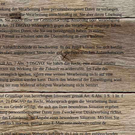
ist.
kung der Verarbeitung Ihrer personenbezogenen Daten zu verlangen,
ritten wird, die Verarbeitung unrechtmäßig ist, Sie aber deren Löschung
en, Sie jedoch diese zur Geltendmachung, Ausübung oder Verteidigung
ß Art. 21 DSGVO Widerspruch gegen die Verarbeitung eingelegt haben.
ezogenen Daten, die Sie uns bereitgestellt haben, in einem
n Format zu erhalten oder die Übermittlung an einen anderen
 Aufsichtsbehörde zu beschweren. In der Regel können Sie sich hierfür
s oben angegebenen Sitzes oder ggf. die Ihres üblichen Aufenthaltsortes
mäß Art. 7 Abs. 3 DSGVO: Sie haben das Recht, eine einmal erteilte
erzeit mit Wirkung für die Zukunft zu widerrufen. Im Falle des
rzüglich löschen, sofern eine weitere Verarbeitung nicht auf eine
eitung gestützt werden kann. Durch den Widerruf der Einwilligung wird
ng bis zum Widerruf erfolgten Verarbeitung nicht berührt.
f Grundlage von berechtigten Interessen gemäß Art. 6 Abs. 1 S. 1 lit. f
t. 21 DSGVO das Recht, Widerspruch gegen die Verarbeitung Ihrer
 aus Gründe erfolgt, die sich aus Ihrer besonderen Situation ergeben.
eitung personenbezogener Daten zum Zwecke von Direktwerbung richtet,
e das Erfordernis der Angabe einer besonderen Situation. Möchten Sie
Gebrauch machen, genügt eine E-Mail rene.mohrs@t-online.de .
) sind auf unserer Webseite lediglich als Link zu den entsprechenden